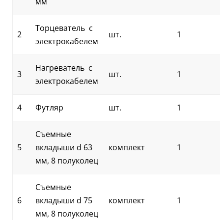
мм
Торцеватель с
2
шт.
1
электрокабелем
Нагреватель с
3
шт.
1
электрокабелем
4
Футляр
шт.
1
Съемные
5
вкладыши d 63
комплект
1
мм, 8 полуколец
Съемные
6
вкладыши d 75
комплект
1
мм, 8 полуколец